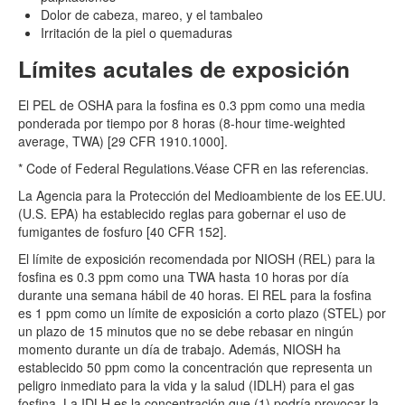
Dolor de cabeza, mareo, y el tambaleo
Irritación de la piel o quemaduras
Límites acutales de exposición
El PEL de OSHA para la fosfina es 0.3 ppm como una media
ponderada por tiempo por 8 horas (8-hour time-weighted
average, TWA) [29 CFR 1910.1000].
* Code of Federal Regulations.Véase CFR en las referencias.
La Agencia para la Protección del Medioambiente de los EE.UU.
(U.S. EPA) ha establecido reglas para gobernar el uso de
fumigantes de fosfuro [40 CFR 152].
El límite de exposición recomendada por NIOSH (REL) para la
fosfina es 0.3 ppm como una TWA hasta 10 horas por día
durante una semana hábil de 40 horas. El REL para la fosfina
es 1 ppm como un límite de exposición a corto plazo (STEL) por
un plazo de 15 minutos que no se debe rebasar en ningún
momento durante un día de trabajo. Además, NIOSH ha
establecido 50 ppm como la concentración que representa un
peligro inmediato para la vida y la salud (IDLH) para el gas
fosfina. La IDLH es la concentración que (1) podría provocar la