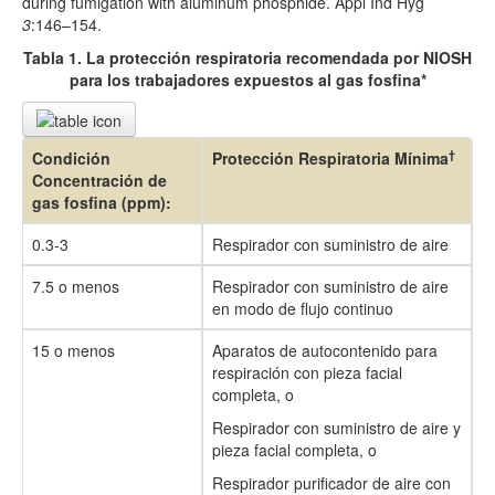
during fumigation with aluminum phosphide. Appl Ind Hyg
3
:146–154.
Tabla 1. La protección respiratoria recomendada por NIOSH
para los trabajadores expuestos al gas fosfina*
†
Condición
Protección Respiratoria Mínima
Concentración de
gas fosfina (ppm):
0.3-3
Respirador con suministro de aire
7.5 o menos
Respirador con suministro de aire
en modo de flujo continuo
15 o menos
Aparatos de autocontenido para
respiración con pieza facial
completa, o
Respirador con suministro de aire y
pieza facial completa, o
Respirador purificador de aire con