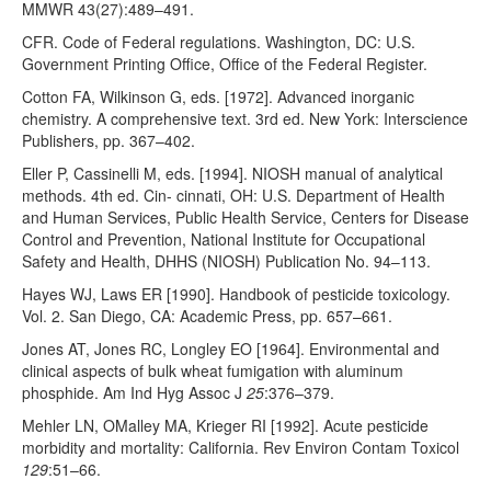
MMWR 43(27):489–491.
CFR. Code of Federal regulations. Washington, DC: U.S.
Government Printing Office, Office of the Federal Register.
Cotton FA, Wilkinson G, eds. [1972]. Advanced inorganic
chemistry. A comprehensive text. 3rd ed. New York: Interscience
Publishers, pp. 367–402.
Eller P, Cassinelli M, eds. [1994]. NIOSH manual of analytical
methods. 4th ed. Cin- cinnati, OH: U.S. Department of Health
and Human Services, Public Health Service, Centers for Disease
Control and Prevention, National Institute for Occupational
Safety and Health, DHHS (NIOSH) Publication No. 94–113.
Hayes WJ, Laws ER [1990]. Handbook of pesticide toxicology.
Vol. 2. San Diego, CA: Academic Press, pp. 657–661.
Jones AT, Jones RC, Longley EO [1964]. Environmental and
clinical aspects of bulk wheat fumigation with aluminum
phosphide. Am Ind Hyg Assoc J
25
:376–379.
Mehler LN, OMalley MA, Krieger RI [1992]. Acute pesticide
morbidity and mortality: California. Rev Environ Contam Toxicol
129
:51–66.