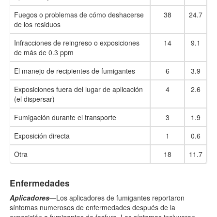
Fuegos o problemas de cómo deshacerse
38
24.7
de los residuos
Infracciones de reingreso o exposiciones
14
9.1
de más de 0.3 ppm
El manejo de recipientes de fumigantes
6
3.9
Exposiciones fuera del lugar de aplicación
4
2.6
(el dispersar)
Fumigación durante el transporte
3
1.9
Exposición directa
1
0.6
Otra
18
11.7
Enfermedades
Aplicadores
—
Los aplicadores de fumigantes reportaron
síntomas numerosos de enfermedades después de la
exposición a fumigantes de fosfuro. Los síntomas incluyeron