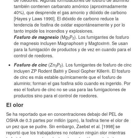
también contienen carbanato amónico (aproximadamente
40%), que desprende el gas amonio y dióxido de carbono
[Hayes y Laws 1990]. El dióxido de carbono reduce la
tendencia de fosfina de oxidar espontáneamente y por lo
tanto impide los incendios y explosiones.
Fosfuro de magnesio
(Mg
P
). Los fumigantes de fosfuro
3
2
de magnesio incluyen Magnaphos® y Magtoxin®. Se usan
para la fumigación de productos y de vez en cuando para el
control de roedores.
Fosfuro de cinc
(Zn
P
). Los fumigantes de fosfuro de cinc
3
2
incluyen ZP Rodent Bait® y Dexol Gopher Killer®. El fosfuro
de cinc es más estable químicamente que el fosfuro de
aluminio; forman el gas fosfina sólo cuando es ingerido. Por
eso el fosfuro de cinc no se usa para las fumigaciones de
productos sino para el control de roedores.
El olor
Se ha reportado que en concentraciones debajo del PEL de
OSHA de 0.3 partes por millón (ppm), la fosfina tiene el olor de
un pez que se pudre. Sin embargo, Zaebst et al. [1998] se
reportó que los trabajadores no notaron ningún olor mientras