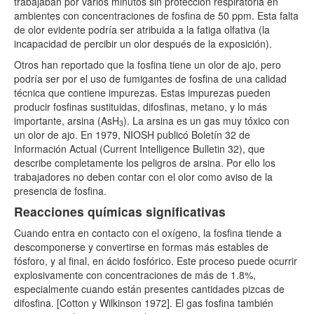
trabajaban por varios minutos sin protección respiratoria en
ambientes con concentraciones de fosfina de 50 ppm. Esta falta
de olor evidente podría ser atribuida a la fatiga olfativa (la
incapacidad de percibir un olor después de la exposición).
Otros han reportado que la fosfina tiene un olor de ajo, pero
podría ser por el uso de fumigantes de fosfina de una calidad
técnica que contiene impurezas. Estas impurezas pueden
producir fosfinas sustituidas, difosfinas, metano, y lo más
importante, arsina (AsH
). La arsina es un gas muy tóxico con
3
un olor de ajo. En 1979, NIOSH publicó Boletín 32 de
Información Actual (Current Intelligence Bulletin 32), que
describe completamente los peligros de arsina. Por ello los
trabajadores no deben contar con el olor como aviso de la
presencia de fosfina.
Reacciones químicas significativas
Cuando entra en contacto con el oxígeno, la fosfina tiende a
descomponerse y convertirse en formas más estables de
fósforo, y al final, en ácido fosfórico. Este proceso puede ocurrir
explosivamente con concentraciones de más de 1.8%,
especialmente cuando están presentes cantidades pizcas de
difosfina. [Cotton y Wilkinson 1972]. El gas fosfina también