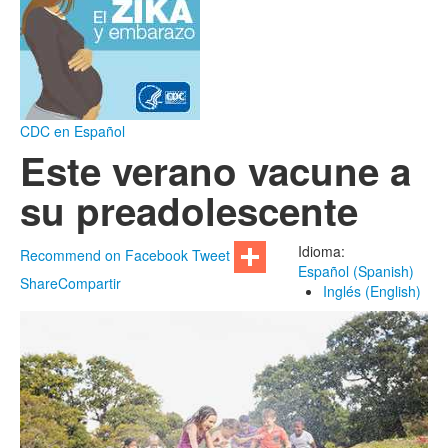
CDC en Español
Este verano vacune a
su preadolescente
Idioma:
Recommend on Facebook
Tweet
Español (Spanish)
Share
Compartir
Inglés (English)