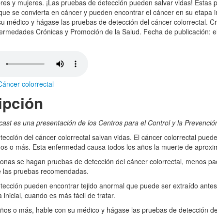
es y mujeres. ¡Las pruebas de detección pueden salvar vidas! Estas 
que se convierta en cáncer y pueden encontrar el cáncer en su etapa ini
u médico y hágase las pruebas de detección del cáncer colorrectal. Cre
ermedades Crónicas y Promoción de la Salud. Fecha de publicación: el
Cáncer colorrectal
ipción
cast es una presentación de los Centros para el Control y la Prevenc
ección del cáncer colorrectal salvan vidas. El cáncer colorrectal pued
os o más. Esta enfermedad causa todos los años la muerte de aprox
onas se hagan pruebas de detección del cáncer colorrectal, menos pa
e las pruebas recomendadas.
ección pueden encontrar tejido anormal que puede ser extraído antes d
inicial, cuando es más fácil de tratar.
años o más, hable con su médico y hágase las pruebas de detección del